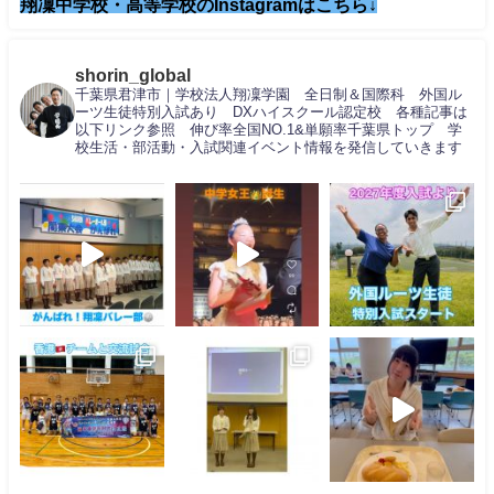
翔凜中学校・高等学校のInstagramはこちら↓
shorin_global
千葉県君津市｜学校法人翔凜学園 全日制＆国際科 外国ル
ーツ生徒特別入試あり DXハイスクール認定校 各種記事は
以下リンク参照 伸び率全国NO.1&単願率千葉県トップ 学
校生活・部活動・入試関連イベント情報を発信していきます