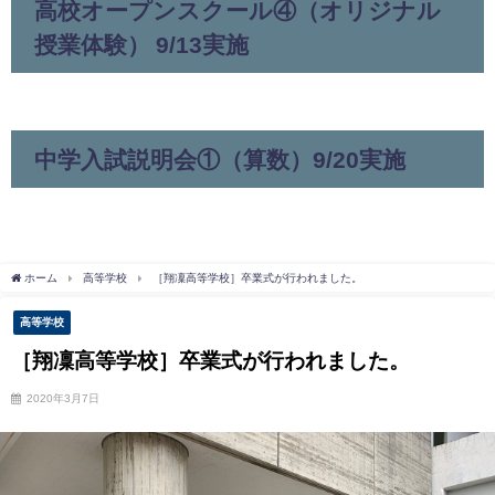
高校オープンスクール④（オリジナル
授業体験） 9/13実施
中学入試説明会①（算数）9/20実施
ホーム
高等学校
［翔凜高等学校］卒業式が行われました。
高等学校
［翔凜高等学校］卒業式が行われました。
2020年3月7日