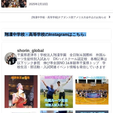
2025年2月10日
[翔凜中学校・高等学校]チアダンス部アメリカ大会中止のお知らせ
翔凜中学校・高等学校のInstagramはこちら↓
shorin_global
千葉県君津市｜学校法人翔凜学園 全日制＆国際科 外国ル
ーツ生徒特別入試あり DXハイスクール認定校 各種記事は
以下リンク参照 伸び率全国NO.1&単願率千葉県トップ 学
校生活・部活動・入試関連イベント情報を発信していきます