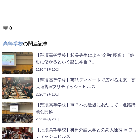
0
高等学校
の関連記事
【翔凜高等学校】校長先生による”金融”授業！「絶
対に儲かるという話は本当？」
2026年2月10日
【翔凜高等学校】英語ディベートで広がる未来！高
大連携inブリティッシュヒルズ
2026年2月10日
【翔凜高等学校】高３への進級にあたって～進路講
演会開催
2025年2月20日
【翔凜高等学校】神田外語大学との高大連携 in ブリ
ティッシュヒルズ