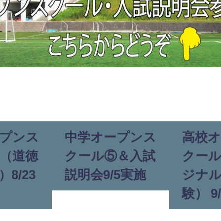
プンス
中学オープンス
高校
（道徳
クール⑤＆入試
クー
8/23
説明会9/5実施
ジナ
験） 9