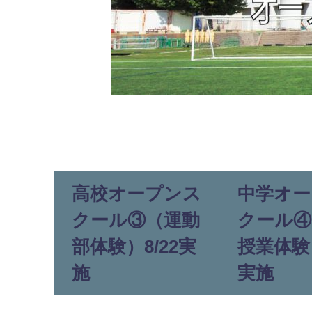
高校オープンス
中学オー
クール③（運動
クール④
部体験）8/22実
授業体験）
施
実施