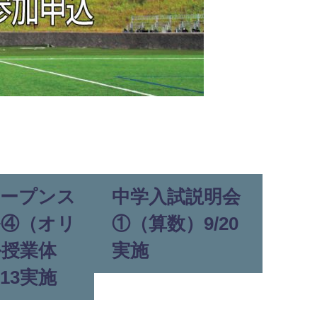
オープンス
中学入試説明会
ル④（オリ
①（算数）9/20
ル授業体
実施
/13実施