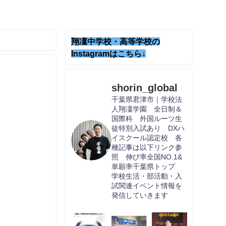
翔凜中学校・高等学校の
Instagramはこちら↓
shorin_global
千葉県君津市｜学校法
人翔凜学園 全日制＆
国際科 外国ルーツ生
徒特別入試あり DXハ
イスクール認定校 各
種記事は以下リンク参
照 伸び率全国NO.1&
単願率千葉県トップ
学校生活・部活動・入
試関連イベント情報を
発信していきます