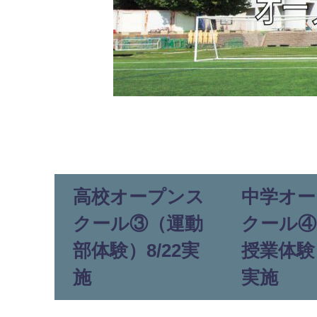
高校オープンス
中学オー
クール③（運動
クール④
部体験）8/22実
授業体験）
施
実施