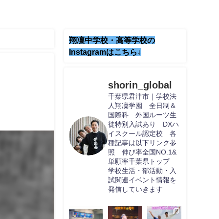
翔凜中学校・高等学校の
Instagramはこちら↓
shorin_global
千葉県君津市｜学校法
人翔凜学園 全日制＆
国際科 外国ルーツ生
徒特別入試あり DXハ
イスクール認定校 各
種記事は以下リンク参
照 伸び率全国NO.1&
単願率千葉県トップ
学校生活・部活動・入
試関連イベント情報を
発信していきます