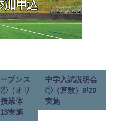
オープンス
中学入試説明会
ル④（オリ
①（算数）9/20
ル授業体
実施
/13実施