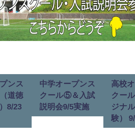
プンス
中学オープンス
高校
（道徳
クール⑤＆入試
クー
8/23
説明会9/5実施
ジナ
験） 9