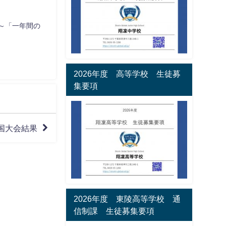
～「一年間の
2026年度 高等学校 生徒募
集要項
国大会結果
2026年度 東陵高等学校 通
信制課 生徒募集要項