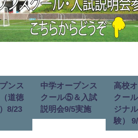
プンス
中学オープンス
高校
（道徳
クール⑤＆入試
クー
8/23
説明会9/5実施
ジナ
験） 9