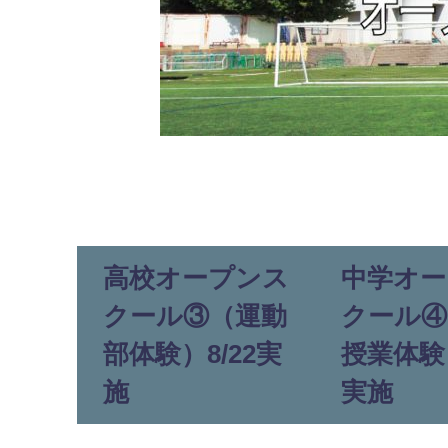
高校オープンス
中学オー
クール③（運動
クール④
部体験）8/22実
授業体験）
施
実施