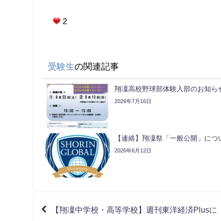
2
受験生
の関連記事
翔凜高校野球部体験入部のお知ら
2026年7月16日
【連絡】翔凜祭「一般公開」につ
2026年6月12日
【翔凜中学校・高等学校】週刊東洋経済Plus