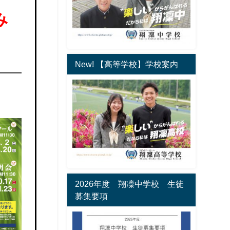
み
New! 【高等学校】学校案内
2026年度 翔凜中学校 生徒
募集要項