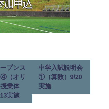
オープンス
中学入試説明会
ル④（オリ
①（算数）9/20
ル授業体
実施
/13実施