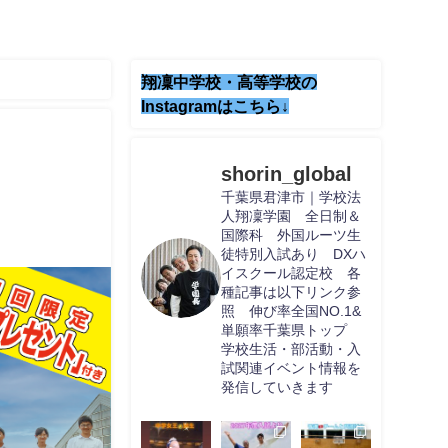
翔凜中学校・高等学校の
Instagramはこちら↓
shorin_global
千葉県君津市｜学校法
人翔凜学園 全日制＆
国際科 外国ルーツ生
徒特別入試あり DXハ
イスクール認定校 各
種記事は以下リンク参
照 伸び率全国NO.1&
単願率千葉県トップ
学校生活・部活動・入
試関連イベント情報を
発信していきます