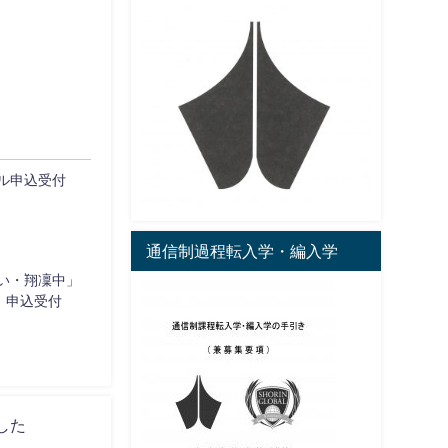
ル申込受付
通信制過程転入学・編入学
い・翔凜中」
）申込受付
した