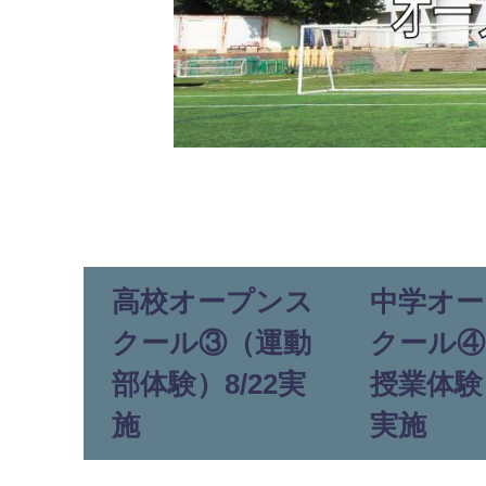
高校オープンス
中学オー
クール③（運動
クール④
部体験）8/22実
授業体験）
施
実施