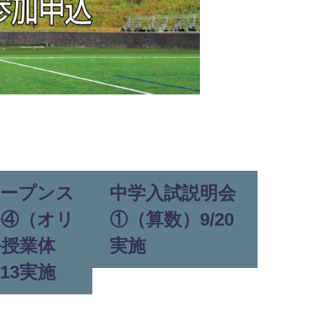
オープンス
中学入試説明会
ル④（オリ
①（算数）9/20
ル授業体
実施
/13実施