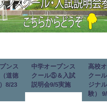
プンス
中学オープンス
高校
（道徳
クール⑤＆入試
クー
8/23
説明会9/5実施
ジナ
験） 9