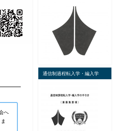
通信制過程転入学・編入学
会へ
りま