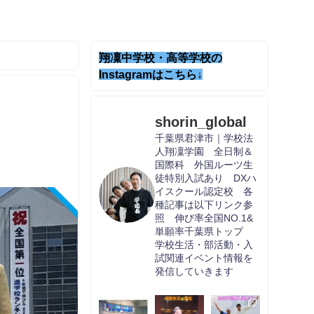
翔凜中学校・高等学校の
Instagramはこちら↓
shorin_global
千葉県君津市｜学校法
人翔凜学園 全日制＆
国際科 外国ルーツ生
徒特別入試あり DXハ
イスクール認定校 各
種記事は以下リンク参
照 伸び率全国NO.1&
単願率千葉県トップ
学校生活・部活動・入
試関連イベント情報を
発信していきます