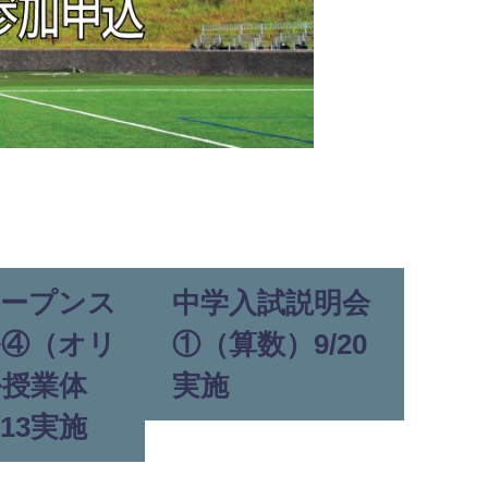
オープンス
中学入試説明会
ル④（オリ
①（算数）9/20
ル授業体
実施
/13実施