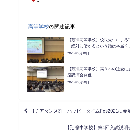
高等学校
の関連記事
【翔凜高等学校】校長先生による”
「絶対に儲かるという話は本当？
2026年2月10日
【翔凜高等学校】高３への進級に
路講演会開催
2025年2月20日
【チアダンス部】ハッピータイムFes2021に
【翔凜中学校】第4回入試説明