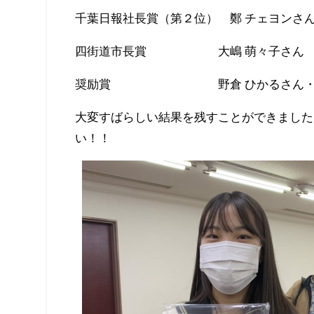
千葉日報社長賞（第２位） 鄭 チェヨンさ
四街道市長賞 大嶋 萌々子さん
奨励賞 野倉 ひかるさん・本橋
大変すばらしい結果を残すことができました
い！！