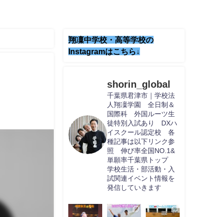
翔凜中学校・高等学校の
Instagramはこちら↓
shorin_global
千葉県君津市｜学校法
人翔凜学園 全日制＆
国際科 外国ルーツ生
徒特別入試あり DXハ
イスクール認定校 各
種記事は以下リンク参
照 伸び率全国NO.1&
単願率千葉県トップ
学校生活・部活動・入
試関連イベント情報を
発信していきます