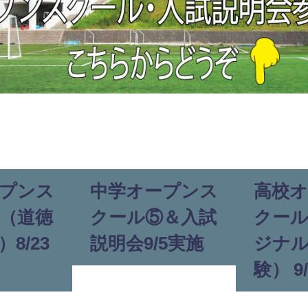
プンス
中学オープンス
高校
（道徳
クール⑤＆入試
クー
8/23
説明会9/5実施
ジナ
験） 9