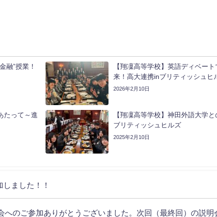
金融”授業！
【翔凜高等学校】英語ディベート
」
来！高大連携inブリティッシュヒ
2026年2月10日
あたって～進
【翔凜高等学校】神田外語大学との
ブリティッシュヒルズ
2025年2月10日
参加しました！！
会へのご参加ありがとうございました。次回（最終回）の説明