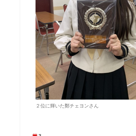
２位に輝いた鄭チェヨンさん
3