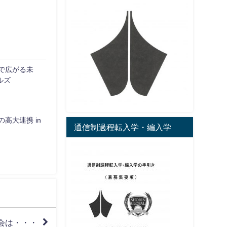
で広がる未
ルズ
高大連携 in
通信制過程転入学・編入学
会は・・・