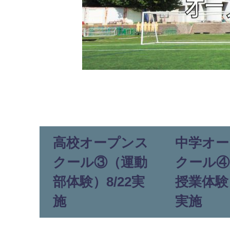
高校オープンス
中学オー
クール③（運動
クール④
部体験）8/22実
授業体験）
施
実施