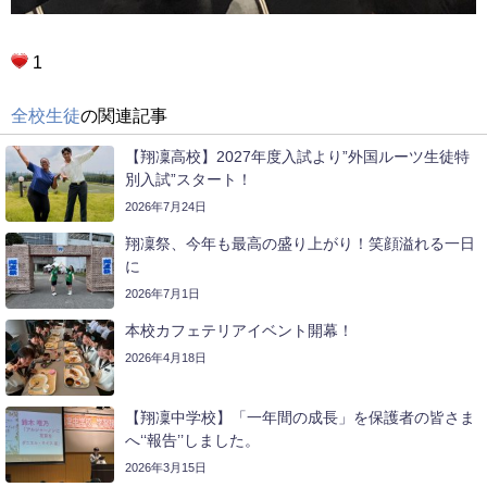
1
全校生徒
の関連記事
【翔凜高校】2027年度入試より”外国ルーツ生徒特
別入試”スタート！
2026年7月24日
翔凜祭、今年も最高の盛り上がり！笑顔溢れる一日
に
2026年7月1日
本校カフェテリアイベント開幕！
2026年4月18日
【翔凜中学校】「一年間の成長」を保護者の皆さま
へ‘‘報告’’しました。
2026年3月15日