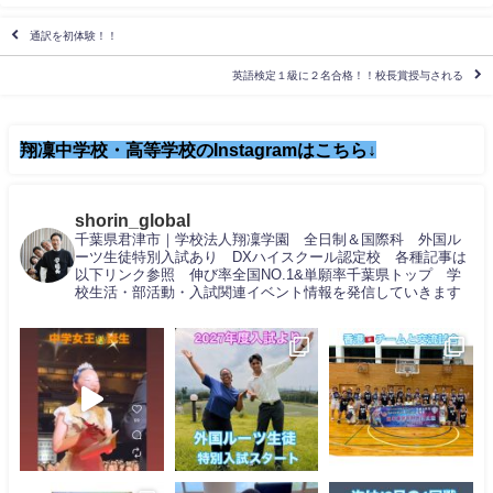
通訳を初体験！！
英語検定１級に２名合格！！校長賞授与される
翔凜中学校・高等学校のInstagramはこちら↓
shorin_global
千葉県君津市｜学校法人翔凜学園 全日制＆国際科 外国ル
ーツ生徒特別入試あり DXハイスクール認定校 各種記事は
以下リンク参照 伸び率全国NO.1&単願率千葉県トップ 学
校生活・部活動・入試関連イベント情報を発信していきます