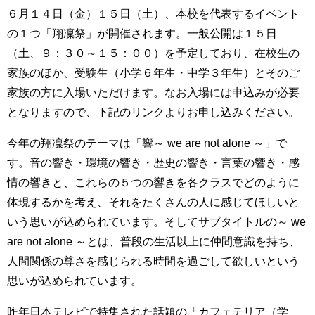
６月１４日（金）１５日（土）、本校を代表するイベント
の１つ「翔凜祭」が開催されます。一般公開は１５日
（土、９：３０～１５：００）を予定しており、在校生の
家族のほか、受験生（小学６年生・中学３年生）とそのご
家族の方に入場いただけます。なお入場には申込みが必要
となりますので、下記のリンクよりお申し込みください。
今年の翔凜祭のテーマは「響～ we are not alone ～」で
す。音の響き・環境の響き・歴史の響き・言葉の響き・感
情の響きと、これらの５つの響きを各クラスでどのように
体現するかを考え、それをたくさんの人に感じてほしいと
いう思いが込められています。そしてサブタイトルの～ we
are not alone ～とは、普段の生活以上に仲間意識を持ち、
人間関係の尊さを感じられる時間を過ごして欲しいという
思いが込められています。
昨年日本テレビで特集された話題の「カフェテリア（学