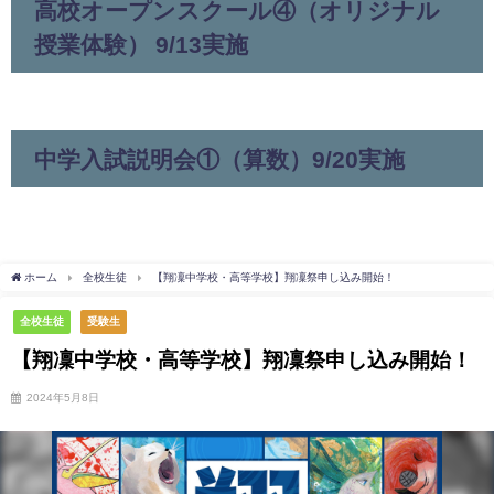
高校オープンスクール④（オリジナル
授業体験） 9/13実施
中学入試説明会①（算数）9/20実施
ホーム
全校生徒
【翔凜中学校・高等学校】翔凜祭申し込み開始！
全校生徒
受験生
【翔凜中学校・高等学校】翔凜祭申し込み開始！
2024年5月8日