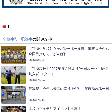
1
全校生徒
,
受験生
の関連記事
【翔凜中学校】女子バレーボール部 関東大会から
全国目指して～がんばれ！
2026年8月7日
【翔凜高校】2027年度入試より”外国ルーツ生徒特
別入試”スタート！
2026年7月24日
翔凜祭、今年も最高の盛り上がり！笑顔溢れる一日
に
2026年7月1日
本校カフェテリアイベント開幕！