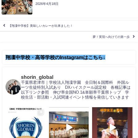
2026年4月18日
【翔凜中学校】美味しいカレーが出来ました！
夢！実現へ向けての第一歩
翔凜中学校・高等学校のInstagramはこちら↓
shorin_global
千葉県君津市｜学校法人翔凜学園 全日制＆国際科 外国ル
ーツ生徒特別入試あり DXハイスクール認定校 各種記事は
以下リンク参照 伸び率全国NO.1&単願率千葉県トップ 学
校生活・部活動・入試関連イベント情報を発信していきます