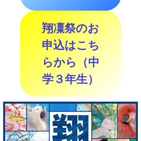
翔凜祭のお
申込はこち
らから（中
学３年生）