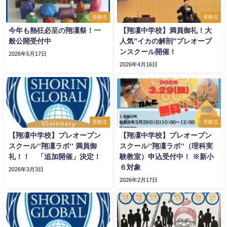
受験生
受験生
今年も熱狂必至の翔凜祭！一
【翔凜中学校】満員御礼！大
般公開受付中
人気”イカの解剖”プレオープ
ンスクール開催！
2026年5月17日
2026年4月16日
受験生
受験生
【翔凜中学校】プレオープン
【翔凜中学校】プレオープン
スクール‘‘翔凜ラボ‘‘ 満員御
スクール‘‘翔凜ラボ‘‘（理科実
礼！！ 「追加開催」決定！
験教室）申込受付中！ ※新小
６対象
2026年3月3日
2026年2月17日