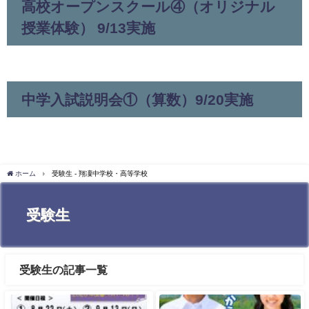
高校オープンスクール④（オリジナル
授業体験） 9/13実施
中学入試説明会①（算数）9/20実施
ホーム
受験生 - 翔凜中学校・高等学校
受験生
受験生の記事一覧