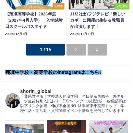
受験生
全校生徒
【翔凜高等学校】2026年度
11/22(土)フジテレビ「新しい
（2027年4月入学） 入学試験
カギ」に翔凜の生徒＆教職員
日スクールバスダイヤ
が出演します！
2025年12月1日
2025年11月17日
1 / 15
翔凜中学校・高等学校のInstagramはこちら↓
shorin_global
千葉県君津市｜学校法人翔凜学園 全日制＆国際科 外国ル
ーツ生徒特別入試あり DXハイスクール認定校 各種記事は
以下リンク参照 伸び率全国NO.1&単願率千葉県トップ 学
校生活・部活動・入試関連イベント情報を発信していきます