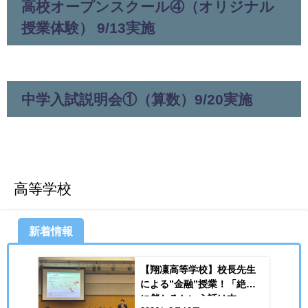
高校オープンスクール④（オリジナル
授業体験） 9/13実施
中学入試説明会①（算数）9/20実施
高等学校
新着情報
【翔凜高等学校】校長先生
による”金融”授業！「絶対
に儲かるという話は本