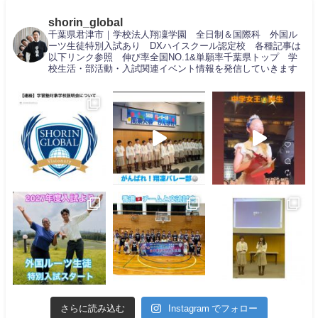
shorin_global
千葉県君津市｜学校法人翔凜学園 全日制＆国際科 外国ル
ーツ生徒特別入試あり DXハイスクール認定校 各種記事は
以下リンク参照 伸び率全国NO.1&単願率千葉県トップ 学
校生活・部活動・入試関連イベント情報を発信していきます
さらに読み込む
Instagram でフォロー