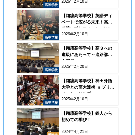
2026年2月10日
当？」
高等学校
【翔凜高等学校】英語ディ
ベートで広がる未来！高大
連携inブリティッシュヒル
2026年2月10日
ズ
高等学校
【翔凜高等学校】高３への
進級にあたって～進路講演
会開催
2025年2月20日
高等学校
【翔凜高等学校】神田外語
大学との高大連携 in ブリテ
ィッシュヒルズ
2025年2月10日
高等学校
【翔凜高等学校】鉄人から
初めての学び！
2024年4月21日