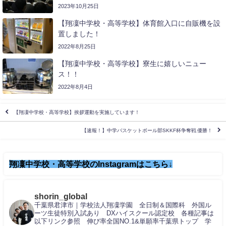
2023年10月25日
【翔凜中学校・高等学校】体育館入口に自販機を設
置しました！
2022年8月25日
【翔凜中学校・高等学校】寮生に嬉しいニュー
ス！！
2022年8月4日
【翔凜中学校・高等学校】挨拶運動を実施しています！
【速報！】中学バスケットボール部SKKF杯争奪戦 優勝！
翔凜中学校・高等学校のInstagramはこちら↓
shorin_global
千葉県君津市｜学校法人翔凜学園 全日制＆国際科 外国ル
ーツ生徒特別入試あり DXハイスクール認定校 各種記事は
以下リンク参照 伸び率全国NO.1&単願率千葉県トップ 学