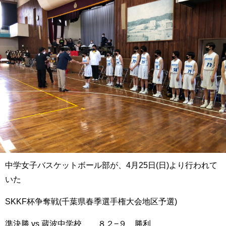
中学女子バスケットボール部が、4月25日(日)より行われて
いた
SKKF杯争奪戦(千葉県春季選手権大会地区予選)
準決勝 vs 蔵波中学校 ８２−９ 勝利