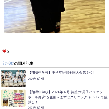
2
部活動
の関連記事
【翔凜中学校】中学英語部全国大会第５位‼
2025年8月7日
【翔凜中学校】2024年４月 待望の”男子バスケット
ボール部🏀”を創部～まずはクリニック（8/27）で腕
試し！
2023年8月7日