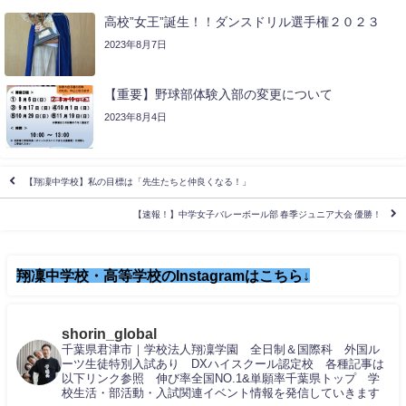
高校”女王”誕生！！ダンスドリル選手権２０２３
2023年8月7日
【重要】野球部体験入部の変更について
2023年8月4日
【翔凜中学校】私の目標は「先生たちと仲良くなる！」
【速報！】中学女子バレーボール部 春季ジュニア大会 優勝！
翔凜中学校・高等学校のInstagramはこちら↓
shorin_global
千葉県君津市｜学校法人翔凜学園 全日制＆国際科 外国ル
ーツ生徒特別入試あり DXハイスクール認定校 各種記事は
以下リンク参照 伸び率全国NO.1&単願率千葉県トップ 学
校生活・部活動・入試関連イベント情報を発信していきます