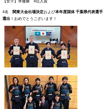
【女子】準優勝 4位入賞
4名
関東大会出場決定
および
本年度国体 千葉県代表選手
選出
！おめでとうございます！