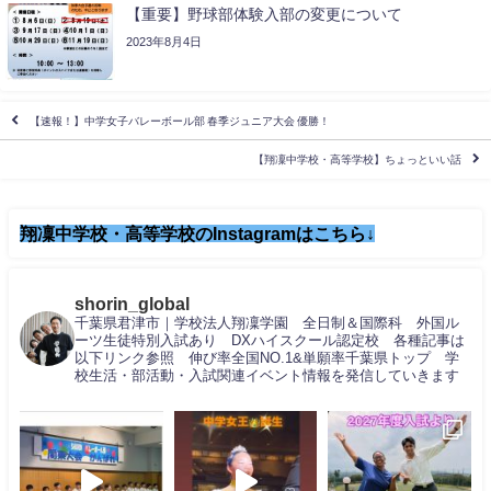
【重要】野球部体験入部の変更について
2023年8月4日
【速報！】中学女子バレーボール部 春季ジュニア大会 優勝！
【翔凜中学校・高等学校】ちょっといい話
翔凜中学校・高等学校のInstagramはこちら↓
shorin_global
千葉県君津市｜学校法人翔凜学園 全日制＆国際科 外国ル
ーツ生徒特別入試あり DXハイスクール認定校 各種記事は
以下リンク参照 伸び率全国NO.1&単願率千葉県トップ 学
校生活・部活動・入試関連イベント情報を発信していきます