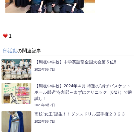
1
部活動
の関連記事
【翔凜中学校】中学英語部全国大会第５位‼
2025年8月7日
【翔凜中学校】2024年４月 待望の”男子バスケット
ボール部🏀”を創部～まずはクリニック（8/27）で腕
試し！
2023年8月7日
高校”女王”誕生！！ダンスドリル選手権２０２３
2023年8月7日