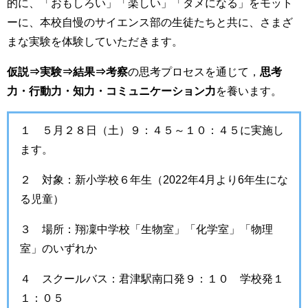
的に、「おもしろい」「楽しい」「タメになる」をモット
ーに、本校自慢のサイエンス部の生徒たちと共に、さまざ
まな実験を体験していただきます。
仮説⇒実験⇒結果⇒考察
の思考プロセスを通じて，
思考
力・行動力・知力・コミュニケーション力
を養います。
１ ５月２８日（土）９：４５～１０：４５に実施し
ます。
２ 対象：新小学校６年生（2022年4月より6年生にな
る児童）
３ 場所：翔凜中学校「生物室」「化学室」「物理
室」のいずれか
４ スクールバス：君津駅南口発９：１０ 学校発１
１：０５