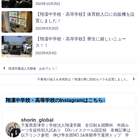
2023年10月25日
【翔凜中学校・高等学校】体育館入口に自販機を設
置しました！
2022年8月25日
【翔凜中学校・高等学校】寮生に嬉しいニュー
ス！！
2022年8月4日
翔凜学園成人式開催 おめでとう！
不審者の侵入を未然防止！翔凜の寮に防犯カメラを設置しました。
翔凜中学校・高等学校のInstagramはこちら↓
shorin_global
千葉県君津市｜学校法人翔凜学園 全日制＆国際科 外国ル
ーツ生徒特別入試あり DXハイスクール認定校 各種記事は
以下リンク参照 伸び率全国NO.1&単願率千葉県トップ 学