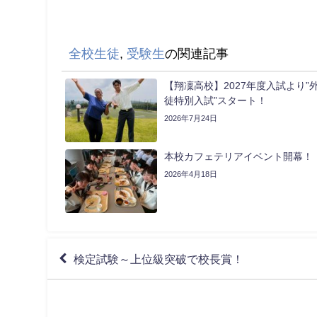
全校生徒
,
受験生
の関連記事
【翔凜高校】2027年度入試より”
徒特別入試”スタート！
2026年7月24日
本校カフェテリアイベント開幕！
2026年4月18日
検定試験～上位級突破で校長賞！