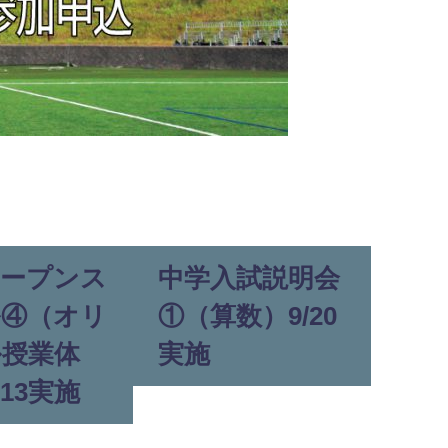
オープンス
中学入試説明会
ル④（オリ
①（算数）9/20
ル授業体
実施
/13実施