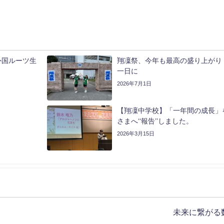
外国ルーツ生
翔凜祭、今年も最高の盛り上がり
一日に
2026年7月1日
【翔凜中学校】「一年間の成長」
さまへ‘‘報告’’しました。
2026年3月15日
未来に繋がる