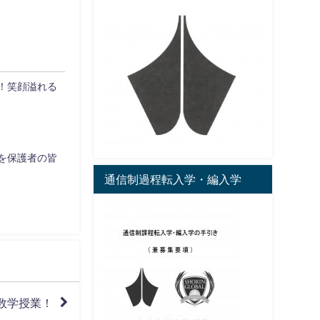
！笑顔溢れる
を保護者の皆
通信制過程転入学・編入学
数学授業！