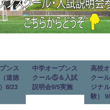
プンス
中学オープンス
高校
（道徳
クール⑤＆入試
クー
8/23
説明会9/5実施
ジナ
験） 9