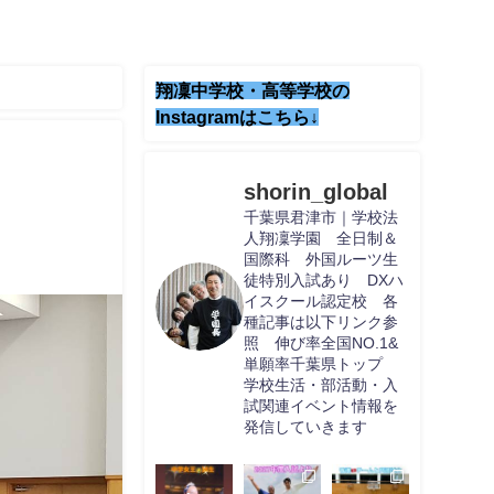
翔凜中学校・高等学校の
Instagramはこちら↓
shorin_global
千葉県君津市｜学校法
人翔凜学園 全日制＆
国際科 外国ルーツ生
徒特別入試あり DXハ
イスクール認定校 各
種記事は以下リンク参
照 伸び率全国NO.1&
単願率千葉県トップ
学校生活・部活動・入
試関連イベント情報を
発信していきます