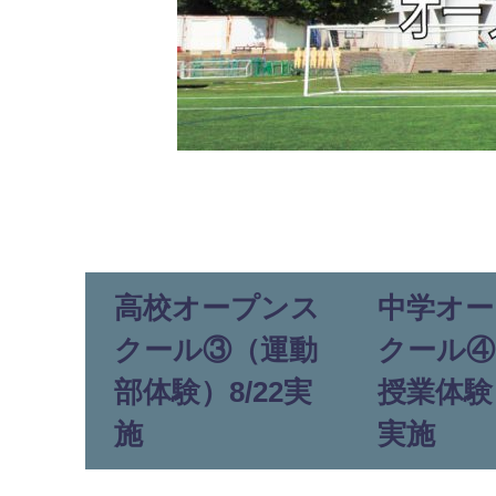
高校オープンス
中学オー
クール③（運動
クール④
部体験）8/22実
授業体験）
施
実施