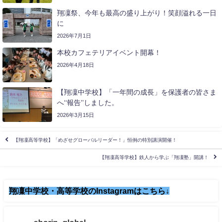
翔凜祭、今年も最高の盛り上がり！笑顔溢れる一日
に
2026年7月1日
本校カフェテリアイベント開幕！
2026年4月18日
【翔凜中学校】「一年間の成長」を保護者の皆さま
へ‘‘報告’’しました。
2026年3月15日
【翔凜高等学校】「めざせグローバルリーダー！」恒例の特別講演開催！
【翔凜高等学校】鉄人から学ぶ「翔凜塾」開講！
翔凜中学校・高等学校のInstagramはこちら↓