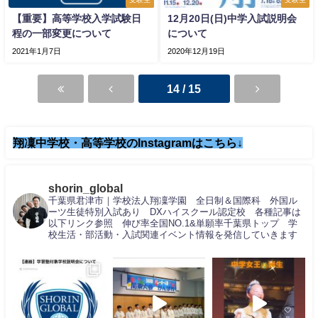
【重要】高等学校入学試験日
12月20日(日)中学入試説明会
程の一部変更について
について
2021年1月7日
2020年12月19日
14 / 15
翔凜中学校・高等学校のInstagramはこちら↓
shorin_global
千葉県君津市｜学校法人翔凜学園 全日制＆国際科 外国ル
ーツ生徒特別入試あり DXハイスクール認定校 各種記事は
以下リンク参照 伸び率全国NO.1&単願率千葉県トップ 学
校生活・部活動・入試関連イベント情報を発信していきます