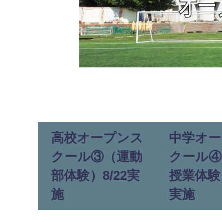
高校オープンス
中学オー
クール③（運動
クール④
部体験）8/22実
授業体験）
施
実施