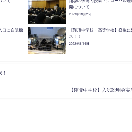
ついて
翔凜の伝統的授業「グローバル理
開について
2023年10月25日
入口に自販機
【翔凜中学校・高等学校】寮生に
ス！！
2022年8月4日
果！
【翔凜中学校】入試説明会実