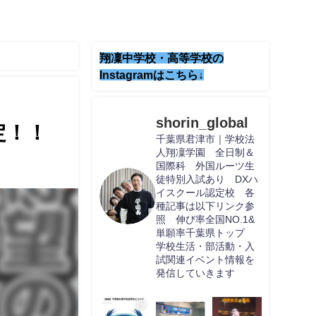
翔凜中学校・高等学校の
Instagramはこちら↓
shorin_global
定！！
千葉県君津市｜学校法
人翔凜学園 全日制＆
国際科 外国ルーツ生
徒特別入試あり DXハ
イスクール認定校 各
種記事は以下リンク参
照 伸び率全国NO.1&
単願率千葉県トップ
学校生活・部活動・入
試関連イベント情報を
発信していきます