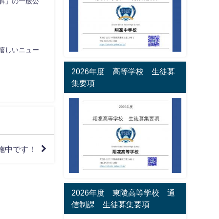
解」の一般公
嬉しいニュー
2026年度 高等学校 生徒募
集要項
施中です！
2026年度 東陵高等学校 通
信制課 生徒募集要項