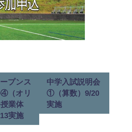
オープンス
中学入試説明会
ル④（オリ
①（算数）9/20
ル授業体
実施
/13実施