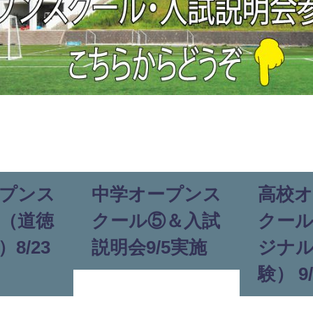
プンス
中学オープンス
高校
（道徳
クール⑤＆入試
クー
8/23
説明会9/5実施
ジナ
験） 9